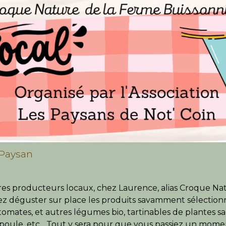
 Paysan
es producteurs locaux, chez Laurence, alias Croque Natur
ez déguster sur place les produits savamment sélectio
tomates, et autres légumes bio, tartinables de plantes 
poule, etc... Tout y sera pour que vous passiez un moment